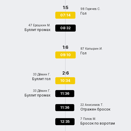
1:5
98
Горячев С.
Гол
07:14
47
Ерошкин М.
08:32
Буллит промах
1:6
87
Капырин И.
Гол
09:10
2:6
33
Дёмин Г.
Буллит гол
10:34
33
Дёмин Г.
11:36
Буллит промах
22
Анисимов Т.
11:36
Отражен бросок
7
Попов М.
12:35
Бросок по воротам