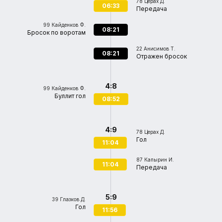
78
Церах Д.
06:33
Передача
99
Кайденков Ф.
08:21
Бросок по воротам
22
Анисимов Т.
08:21
Отражен бросок
4:8
99
Кайденков Ф.
Буллит гол
08:52
4:9
78
Церах Д.
Гол
11:04
87
Капырин И.
11:04
Передача
5:9
39
Глазков Д.
Гол
11:56