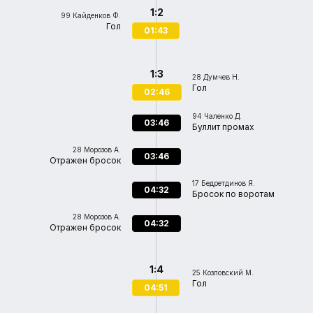
1:2
99
Кайденков Ф.
Гол
01:43
1:3
28
Думчев Н.
Гол
02:46
94
Чаленко Д.
03:46
Буллит промах
28
Морозов А.
03:46
Отражен бросок
17
Бедретдинов Я.
04:32
Бросок по воротам
28
Морозов А.
04:32
Отражен бросок
1:4
25
Козловский М.
Гол
04:51