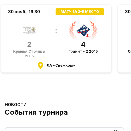
30 нояб.,
16:30
30
МАТЧ ЗА 3-Е МЕСТО
:
2
4
Крылья Столицы
Гранит - 2 2015
О
2015
ЛА «Снежком»
НОВОСТИ
События турнира