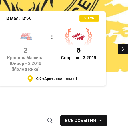
12 мая,
12:50
12 
3 ТУР
:
2
6
Красная Машина
Спартак - 3 2016
Юниор - 2 2016
П
(Молодежка)
СК «Арктика» - поле 1
ВСЕ СОБЫТИЯ