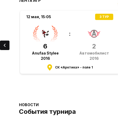
ЛЕНТА ИГР
12 мая,
15:05
Р
3 ТУР
:
6
2
на
Anufaa Stylee
Автомобилист
6
2016
2016
)
СК «Арктика» - поле 1
НОВОСТИ
События турнира