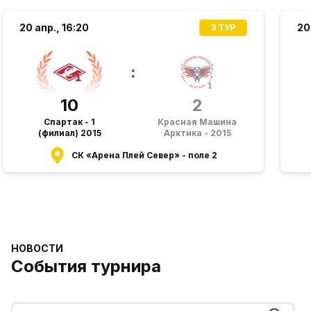
20 апр.,
16:20
20
3 ТУР
:
10
2
Спартак - 1
Красная Машина
(филиал) 2015
Арктика - 2015
СК «Арена Плей Север» - поле 2
НОВОСТИ
События турнира