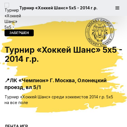
Турнир «Хоккей Шанс» 5х5 - 2014 г.р.
ЗАВЕРШЕН
Турнир «Хоккей Шанс» 5х5 -
2014 г.р.
📍ЛК «Чемпион» Г. Москва, Олонецкий
проезд, вл 5/1
Турнир «Хоккей Шанс» среди хоккеистов 2014 г.р. 5х5
на все поле
ЛЕНТА ИГР