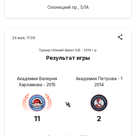
Олонецкий пр., 5/1А
24 мая, 11:09
Турнир «Хоккей Шанс» 5х5 - 2014 г.р.
Результат игры
Академия Валерия
Академия Петрова - 1
Харламова - 2015
2014
11
2