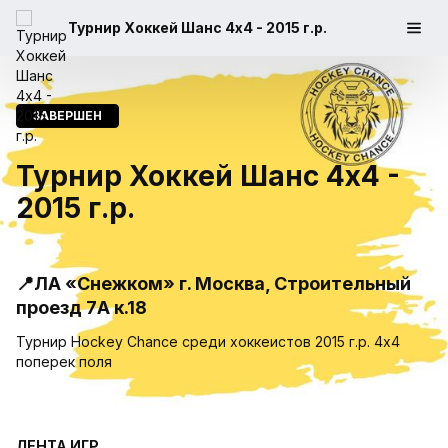
Турнир Хоккей Шанс 4х4 - 2015 г.р.
ЗАВЕРШЕН
Турнир Хоккей Шанс 4х4 -
2015 г.р.
📍ЛА «Снежком» г. Москва, Строительный
проезд 7А к.18
Турнир Hockey Chance среди хоккеистов 2015 г.р. 4x4
поперек поля
ЛЕНТА ИГР