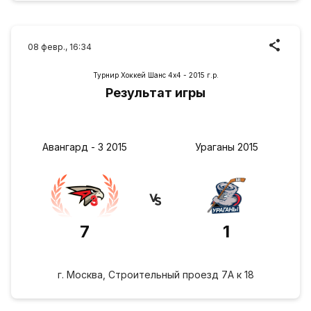
08 февр., 16:34
Турнир Хоккей Шанс 4х4 - 2015 г.р.
Результат игры
Авангард - 3 2015
Ураганы 2015
7
1
г. Москва, Строительный проезд 7А к 18