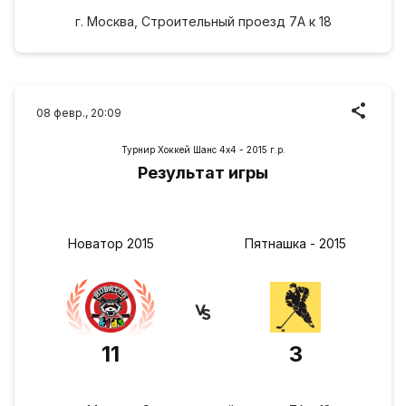
г. Москва, Строительный проезд 7А к 18
08 февр., 20:09
Турнир Хоккей Шанс 4х4 - 2015 г.р.
Результат игры
Новатор 2015
Пятнашка - 2015
11
3