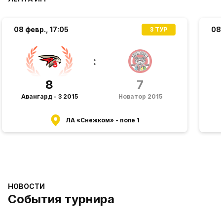
08 февр.,
17:05
08
3 ТУР
:
8
7
Авангард - 3 2015
Новатор 2015
ЛА «Снежком» - поле 1
НОВОСТИ
События турнира