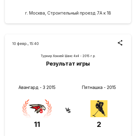
г. Москва, Строительный проезд 7А к 18
10 февр., 15:40
Турнир Хоккей Шанс 4х4 - 2015 г.р.
Результат игры
Авангард - 3 2015
Пятнашка - 2015
11
2