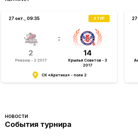
27 окт.,
09:35
27
3 ТУР
:
2
14
Реванш - 2 2017
Крылья Советов - 3
Ак
2017
СК «Арктика» - поле 2
НОВОСТИ
События турнира