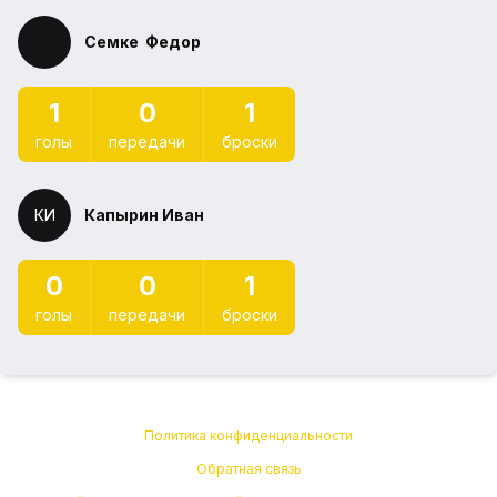
⁠Семке ⁠ Федор
1
0
1
голы
передачи
броски
КИ
Капырин Иван
0
0
1
голы
передачи
броски
Политика конфиденциальности
Обратная связь