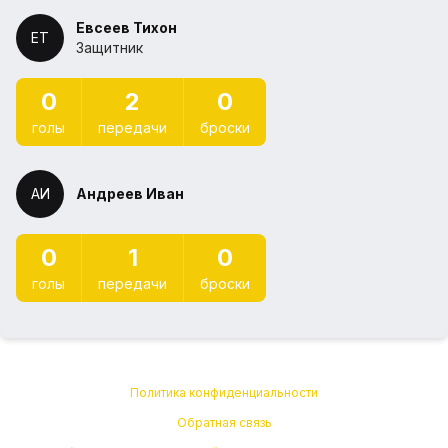
Евсеев Тихон
ЕТ
Защитник
0
2
0
голы
передачи
броски
АИ
Андреев Иван
0
1
0
голы
передачи
броски
Политика конфиденциальности
Обратная связь