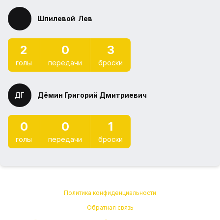
⁠Шпилевой ⁠ Лев
2
0
3
голы
передачи
броски
ДГ
Дёмин Григорий Дмитриевич
0
0
1
голы
передачи
броски
Политика конфиденциальности
Обратная связь