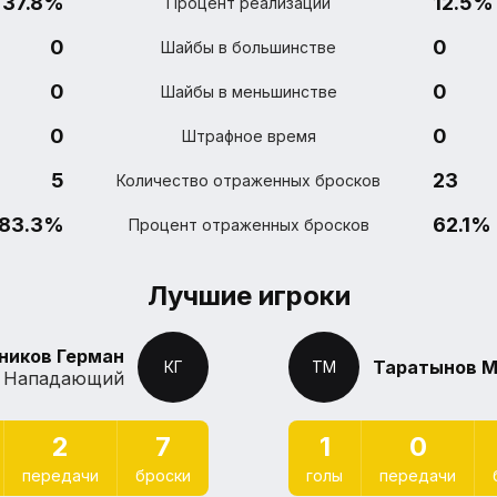
37.8%
12.5%
Процент реализации
0
0
Шайбы в большинстве
0
0
Шайбы в меньшинстве
0
0
Штрафное время
5
23
Количество отраженных бросков
83.3%
62.1%
Процент отраженных бросков
Лучшие игроки
ников Герман
Таратынов 
КГ
ТМ
Нападающий
2
7
1
0
передачи
броски
голы
передачи