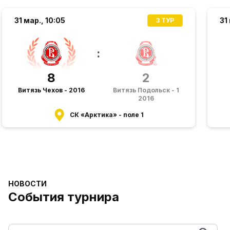
31 мар.,
10:05
31
3 ТУР
:
8
2
Витязь Чехов - 2016
Витязь Подольск - 1
2016
СК «Арктика» - поле 1
НОВОСТИ
События турнира