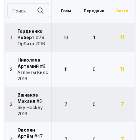
Голы
Передачи
Всего
Гордиенко
11
1
Роберт
#79
10
1
Орбита 2016
Николаев
Артемий
#9
11
2
11
0
Атланты Кидс
2016
Вшивков
Михаил
#5
7
3
7
0
Sky Hockey
2016
Овсоян
Артём
#47
7
4
7
0