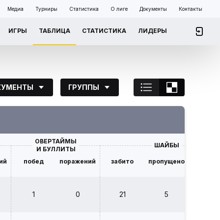
Медиа
Турниры
Статистика
О лиге
Документы
Контакты
ИГРЫ
ТАБЛИЦА
СТАТИСТИКА
ЛИДЕРЫ
КУМЕНТЫ
ГРУППЫ
ОВЕРТАЙМЫ
ШАЙБЫ
И БУЛЛИТЫ
ий
побед
поражений
забито
пропущено
разни
1
0
21
5
+ 16