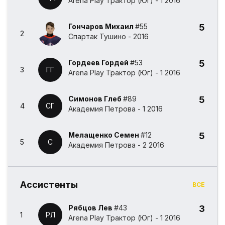
Arena Play Трактор (Юг) - 1 2016
Гончаров Михаил
#55
5
2
Спартак Тушино - 2016
Гордеев Гордей
#53
5
3
ГГ
Arena Play Трактор (Юг) - 1 2016
Симонов Глеб
#89
5
4
СГ
Академия Петрова - 1 2016
⁠Мелащенко Семен
#12
5
5
⁠С
Академия Петрова - 2 2016
Ассистенты
ВСЕ
Рябцов Лев
#43
3
1
РЛ
Arena Play Трактор (Юг) - 1 2016