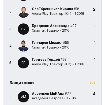
СерЕбренников Кирилл
#18
2
2
Arena Play Трактор (Юг) - 1 2016
Бредихин Александр
#97
1
3
БА
Спартак Тушино - 2016
Гончаров Михаил
#55
1
4
Спартак Тушино - 2016
Гордеев Гордей
#53
1
5
ГГ
Arena Play Трактор (Юг) - 1 2016
Защитники
ВСЕ
Арсеньев МиКАил
#77
4
1
АМ
Академия Петрова - 1 2016