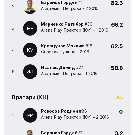
Баранов Гордей
#1
82.3
2
Академия Петрова - 2 2016
Марченко Ратибор
#30
69.2
3
МР
Arena Play Трактор (Юг) - 1 2016
Кравцунов Максим
#18
62.5
4
КМ
Спартак Тушино - 2016
Иванов Демид
#24
58.8
5
ИД
Академия Петрова - 1 2016
Вратари (КН)
ВСЕ
Рокосов Родион
#88
0
1
РР
Arena Play Трактор (Юг) - 2 2016
Баранов Гордей
#1
3.2