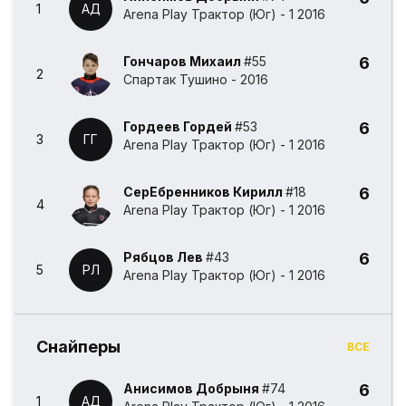
1
АД
Arena Play Трактор (Юг) - 1 2016
Гончаров Михаил
#55
6
2
Спартак Тушино - 2016
Гордеев Гордей
#53
6
3
ГГ
Arena Play Трактор (Юг) - 1 2016
СерЕбренников Кирилл
#18
6
4
Arena Play Трактор (Юг) - 1 2016
Рябцов Лев
#43
6
5
РЛ
Arena Play Трактор (Юг) - 1 2016
Снайперы
ВСЕ
Анисимов Добрыня
#74
6
1
АД