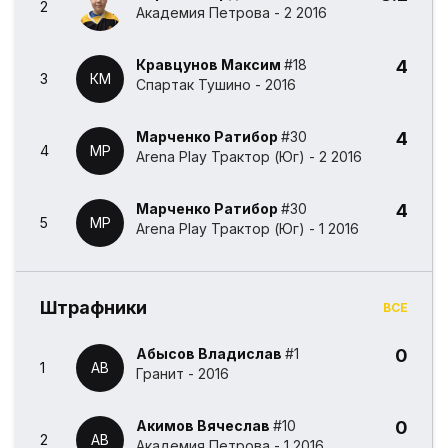
2
Академия Петрова - 2 2016
Кравцунов Максим
#18
4
3
КМ
Спартак Тушино - 2016
Марченко Ратибор
#30
4
4
МР
Arena Play Трактор (Юг) - 2 2016
Марченко Ратибор
#30
4
5
МР
Arena Play Трактор (Юг) - 1 2016
Штрафники
ВСЕ
Абысов Владислав
#1
0
1
АВ
Гранит - 2016
Акимов Вячеслав
#10
0
2
АВ
Академия Петрова - 1 2016