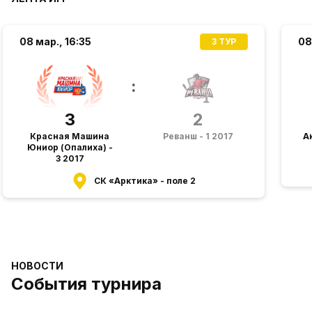
08 мар.,
16:35
08
3 ТУР
:
3
2
Красная Машина
Реванш - 1 2017
Ак
Юниор (Опалиха) -
3 2017
СК «Арктика» - поле 2
НОВОСТИ
События турнира