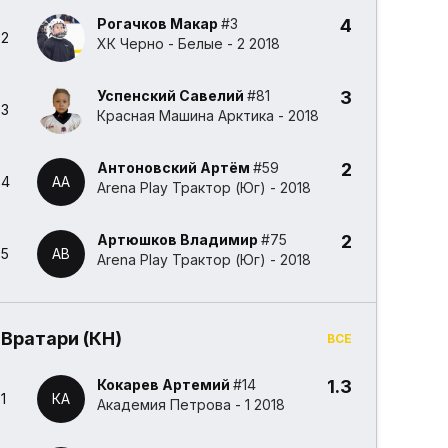
Рогачков Макар
#3
4
2
ХК Черно - Белые - 2 2018
Успенский Савелий
#81
3
3
Красная Машина Арктика - 2018
Антоновский Артём
#59
2
4
АА
Arena Play Трактор (Юг) - 2018
Артюшков Владимир
#75
2
5
АВ
Arena Play Трактор (Юг) - 2018
Вратари (КН)
ВСЕ
Кокарев Артемий
#14
1.3
1
КА
Академия Петрова - 1 2018