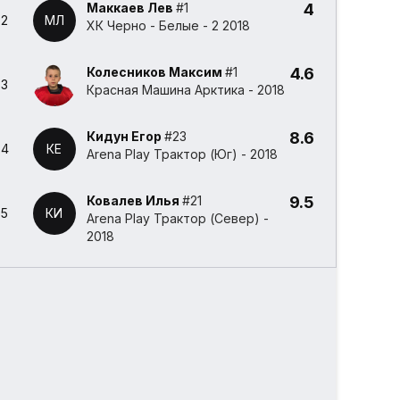
Маккаев Лев
#1
4
2
МЛ
ХК Черно - Белые - 2 2018
Колесников Максим
#1
4.6
3
Красная Машина Арктика - 2018
Кидун Егор
#23
8.6
4
КЕ
Arena Play Трактор (Юг) - 2018
Ковалев Илья
#21
9.5
5
КИ
Arena Play Трактор (Север) -
2018