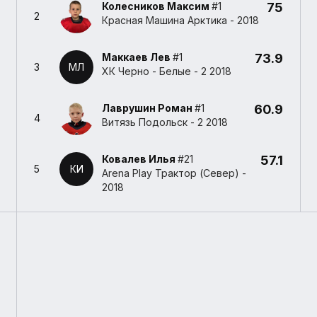
Колесников Максим
#1
75
2
Красная Машина Арктика - 2018
Маккаев Лев
#1
73.9
3
МЛ
ХК Черно - Белые - 2 2018
Лаврушин Роман
#1
60.9
4
Витязь Подольск - 2 2018
Ковалев Илья
#21
57.1
5
КИ
Arena Play Трактор (Север) -
2018