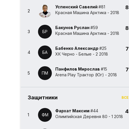
Успенский Савелий
#81
8
2
Красная Машина Арктика - 2018
Бакунов Руслан
#59
8
3
БР
Красная Машина Арктика - 2018
Бабенко Александр
#25
7
4
БА
ХК Черно - Белые - 2 2018
Панфилов Мирослав
#15
7
5
ПМ
Arena Play Трактор (Юг) - 2018
Защитники
ВСЕ
Фархат Максим
#44
4
1
ФМ
Олимпийская Деревня 80 - 1 2018