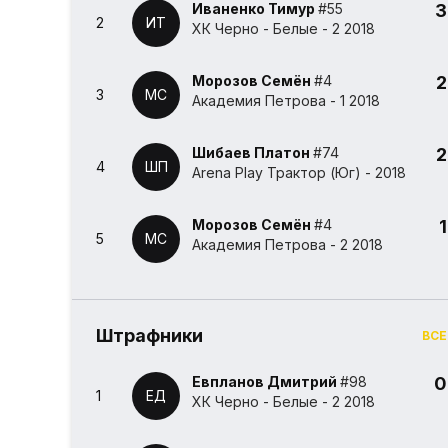
Иваненко Тимур
#55
3
2
ИТ
ХК Черно - Белые - 2 2018
Морозов Семён
#4
2
3
МС
Академия Петрова - 1 2018
Шибаев Платон
#74
2
4
ШП
Arena Play Трактор (Юг) - 2018
Морозов Семён
#4
1
5
МС
Академия Петрова - 2 2018
Штрафники
ВСЕ
Евпланов Дмитрий
#98
0
1
ЕД
ХК Черно - Белые - 2 2018