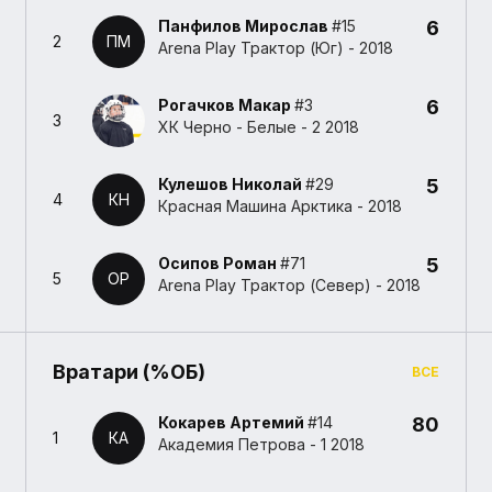
Панфилов Мирослав
#15
6
2
ПМ
Arena Play Трактор (Юг) - 2018
Рогачков Макар
#3
6
3
ХК Черно - Белые - 2 2018
Кулешов Николай
#29
5
4
КН
Красная Машина Арктика - 2018
Осипов Роман
#71
5
5
ОР
Arena Play Трактор (Север) - 2018
Вратари (%ОБ)
ВСЕ
Кокарев Артемий
#14
80
1
КА
Академия Петрова - 1 2018