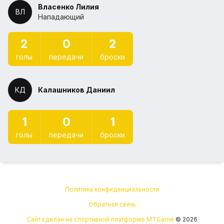
Власенко Лилия
ВЛ
Нападающий
2
0
2
голы
передачи
броски
КД
Калашников Даниил
1
0
1
голы
передачи
броски
Политика конфиденциальности
Обратная связь
Сайт сделан на спортивной платформе MTGame
© 2026