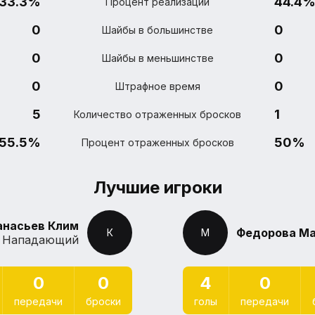
33.3%
44.4
Процент реализации
0
0
Шайбы в большинстве
0
0
Шайбы в меньшинстве
0
0
Штрафное время
5
1
Количество отраженных бросков
55.5%
50%
Процент отраженных бросков
Лучшие игроки
анасьев Клим
⁠Федорова М
⁠К
⁠М
Нападающий
0
0
4
0
передачи
броски
голы
передачи