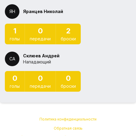
ЯН
Яранцев Николай
1
0
2
голы
передачи
броски
Склюев Андрей
СА
Нападающий
0
0
0
голы
передачи
броски
Политика конфиденциальности
Обратная связь